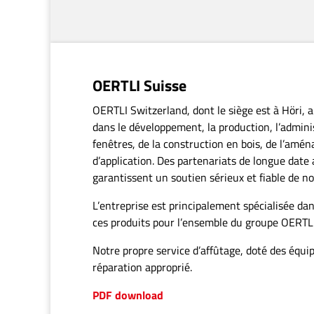
Servicebox
Service d’affûtage pratique grâce à la robuste boîte
OERTLI : rapide, sans contact, flexible avec un
service d’affûtage supérieur .
Commandez votre Servicebox par e-mail
Servicebox – brochure