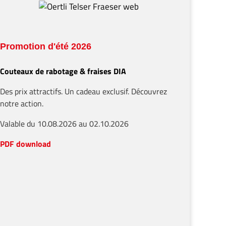
 bois
truction en bois, de la finition intérieure et
on optimale – adaptée à votre environnement