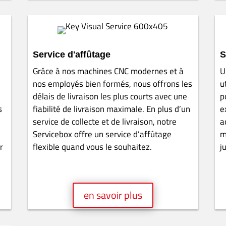
Aménagement intérieur
C
Une gamme complète d’outils sélectionnés
D
s
de haute qualité pour le menuisier avec une
a
production CNC. Veuillez également prendre
p
l
note de nos offres spéciales.
L
d
e
f
en savoir plus