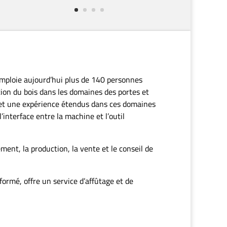
Promotion d'été 2026
Couteaux de rabotage & fraises DIA
Des prix attractifs. Un cadeau exclusif. Découvrez
notre action.
Valable du 10.08.2026 au 02.10.2026
PDF download