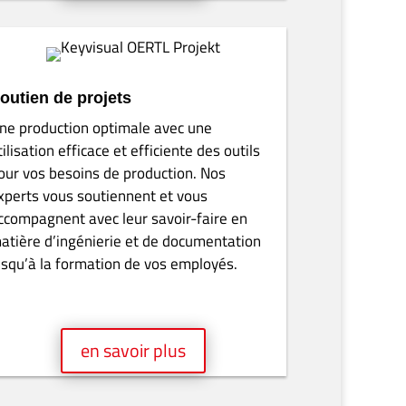
onstruction en bois
es outils performants pour toutes les
pplications et des exigences de qualité les
lus élevées dans la construction en bois.
es délais de livraison les plus courts, une
urée de vie souvent plus longue des outils
t un service rapide sont nos marques de
abrique.
en savoir plus