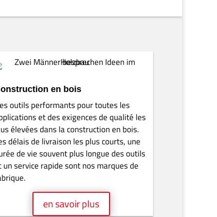
 emploie aujourd’hui plus de 140 personnes
tion du bois dans les domaines des portes et
e et une expérience étendus dans ces domaines
’interface entre la machine et l’outil
ment, la production, la vente et le conseil de
ormé, offre un service d’affûtage et de