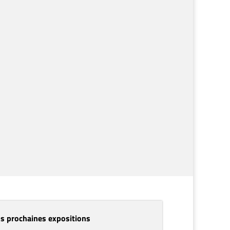
outien de projets
ne production optimale avec une
tilisation efficace et efficiente des outils
our vos besoins de production. Nos
xperts vous soutiennent et vous
ccompagnent avec leur savoir-faire en
atière d’ingénierie et de documentation
usqu’à la formation de vos employés.
en savoir plus